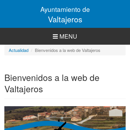
Pasar
Ayuntamiento de
al
contenido
Valtajeros
principal
MENU
Actualidad
Bienvenidos a la web de Valtajeros
Bienvenidos a la web de
Valtajeros